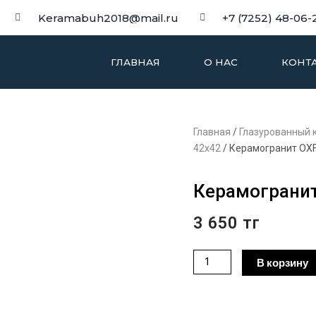
Keramabuh2018@mail.ru
+7 (7252) 48-06-
ГЛАВНАЯ
О НАС
КОНТ
Главная
/
Глазурованный к
42х42
/ Керамогранит OXF
Керамогранит
3 650
тг
Количество
В корзину
товара
Керамогранит
OXFORD