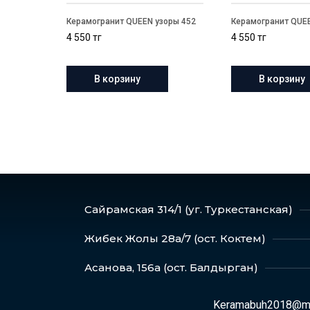
Керамогранит QUEEN узоры 452
Керамогранит QUE
4 550
тг
4 550
тг
В корзину
В корзину
Сайрамская 314/1 (уг. Туркестанская)
Жибек Жолы 28а/7 (ост. Коктем)
Асанова, 156а (ост. Балдырган)
Keramabuh2018@ma