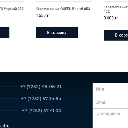
Керамогранит
EN Черный 233
Керамогранит QUEEN Белый 053
402
4 550
тг
3 600
тг
В корзину
В корз
+7 (7252) 48-06-21
Имя
+7 (7252) 57 34 64
Email
+7 (7252) 57 41 00
Сообщение
il.ru