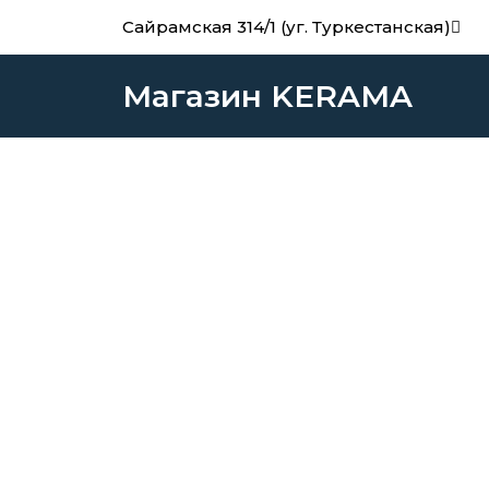
Перейти
Сайрамская 314/1 (уг. Туркестанская)
к
содержимому
Магазин KERAMA
Zoom