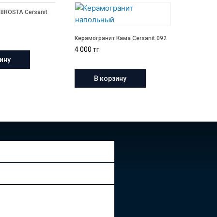
 BROSTA Cersanit
Керамогранит Кама Cersanit 092
4 000
тг
ину
В корзину